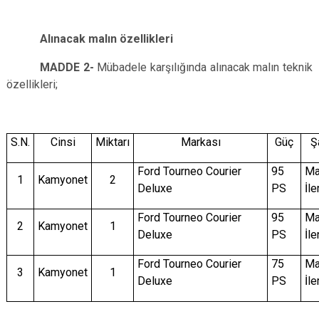
Alınacak malın özellikleri
MADDE
2-
Mübadele karşılığında alınacak malın teknik
özellikleri;
S.N.
Cinsi
Miktarı
Markası
Güç
Ş
Ford Tourneo Courier
95
Ma
1
Kamyonet
2
Deluxe
PS
İle
Ford Tourneo Courier
95
Ma
2
Kamyonet
1
Deluxe
PS
İle
Ford Tourneo Courier
75
Ma
3
Kamyonet
1
Deluxe
PS
İle