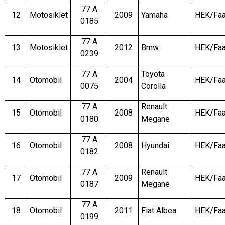
77 A
12
Motosiklet
2009
Yamaha
HEK/Faa
0185
77 A
13
Motosiklet
2012
Bmw
HEK/Faa
0239
77 A
Toyota
14
Otomobil
2004
HEK/Faa
0075
Corolla
77 A
Renault
15
Otomobil
2008
HEK/Faa
0180
Megane
77 A
16
Otomobil
2008
Hyundai
HEK/Faa
0182
77 A
Renault
17
Otomobil
2009
HEK/Faa
0187
Megane
77 A
18
Otomobil
2011
Fiat Albea
HEK/Faa
0199