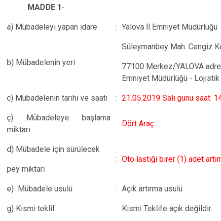
MADDE 1
-
a) Mübadeleyi yapan idare
:
Yalova İl Emniyet Müdürlüğü
Süleymanbey Mah. Cengiz Ko
b) Mübadelenin yeri
:
77100 Merkez/YALOVA adresi
Emniyet Müdürlüğü - Lojisti
c) Mübadelenin tarihi ve saati
:
21.05.2019 Salı günü saat: 1
ç) Mübadeleye başlama
:
Dört Araç
miktarı
d) Mübadele için sürülecek
:
Oto lastiği birer (1) adet artı
pey miktarı
e)
Mübadele usulü
:
Açık artırma usulü
g) Kısmi teklif
:
Kısmi Teklife açık değildir.