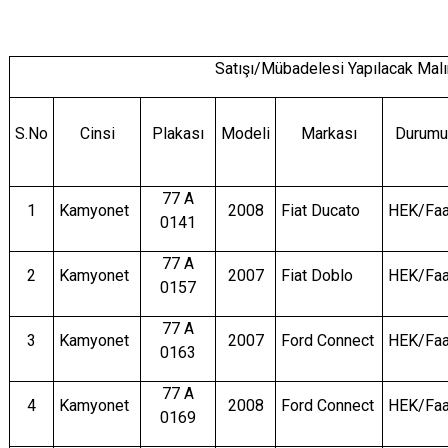
Satışı/Mübadelesi Yapılacak Malı
S.No
Cinsi
Plakası
Modeli
Markası
Durumu
77 A
1
Kamyonet
2008
Fiat Ducato
HEK/Faa
0141
77 A
2
Kamyonet
2007
Fiat Doblo
HEK/Faa
0157
77 A
3
Kamyonet
2007
Ford Connect
HEK/Faa
0163
77 A
4
Kamyonet
2008
Ford Connect
HEK/Faa
0169